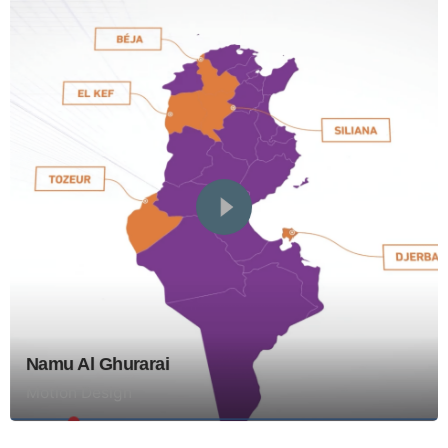
Namu Al Ghurarai
Motion Design