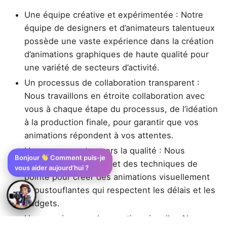
Une équipe créative et expérimentée : Notre
équipe de designers et d’animateurs talentueux
possède une vaste expérience dans la création
d’animations graphiques de haute qualité pour
une variété de secteurs d’activité.
Un processus de collaboration transparent :
Nous travaillons en étroite collaboration avec
vous à chaque étape du processus, de l’idéation
à la production finale, pour garantir que vos
animations répondent à vos attentes.
Un engagement envers la qualité : Nous
Bonjour
Comment puis-je
utilisons des logiciels et des techniques de
vous aider aujourd’hui ?
pointe pour créer des animations visuellement
époustouflantes qui respectent les délais et les
budgets.
Une passion pour la narration visuelle : Nous