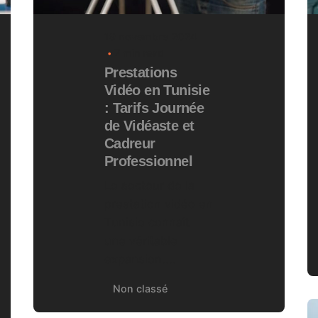
19 novembre 2024
7 min read
Prestations
Vidéo en Tunisie
: Tarifs Journée
de Vidéaste et
Cadreur
Professionnel
Le secteur de la
prestation vidéo en
Tunisie connaît
une véritable
expansion....
Non classé