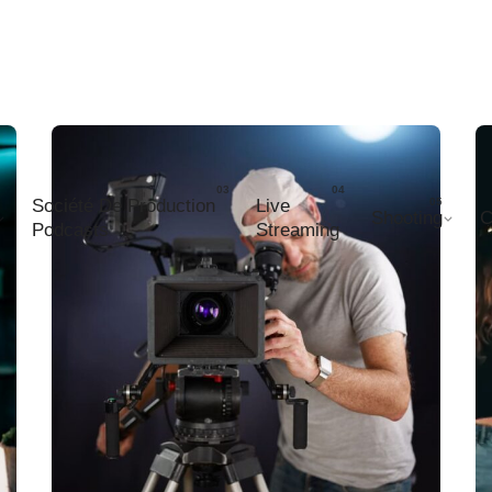
Société De Production
Live
Shooting
C
Podcasts
Streaming