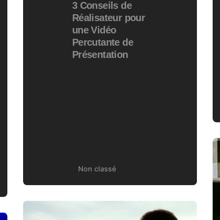
3 Conseils de
Réalisateur pour
une Vidéo
Percutante de
Présentation
Dans l’ère
numérique
actuelle, la
réalisation d’une
vidéo de
présentation
percutante est...
Non classé