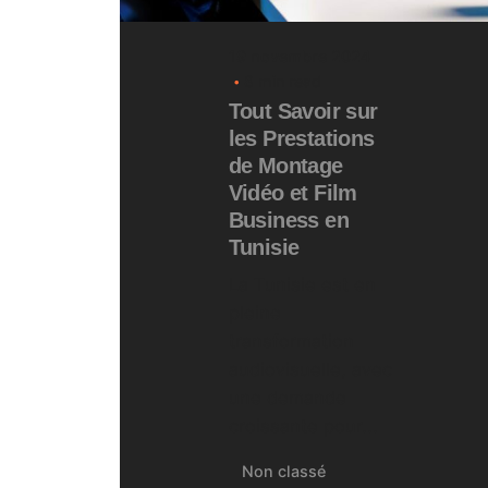
19 novembre 2024
8 min read
Tout Savoir sur
les Prestations
de Montage
Vidéo et Film
Business en
Tunisie
La Tunisie est en
pleine
transformation
audiovisuelle, avec
une demande
croissante pour...
Non classé