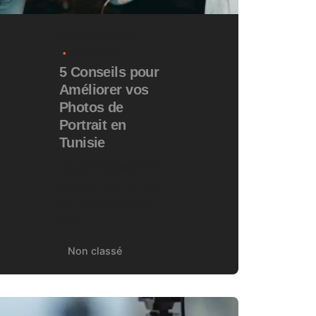
14 février 2024
5 min read
5 Conseils pour
Améliorer vos
Photos de
Portrait en
Tunisie
La photographie de
portrait est un art
qui demande à la
fois...
Non classé