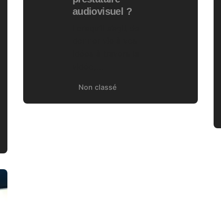
audiovisuel ?
Lorsqu’il s’agit de
donner vie à vos
idées à travers la
vidéo,...
Non classé