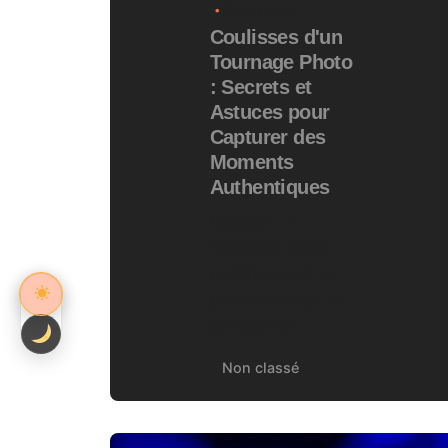
5 min read
Coulisses d'un
Tournage Photo
: Secrets et
Astuces pour
Capturer des
Moments
Authentiques
Réaliser un
montage vidéo
pertinent est un
processus qui va
au-delà de...
Non classé