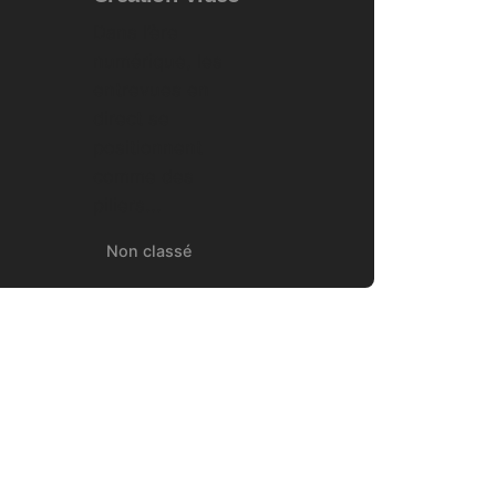
Dans l’ère
numérique, les
entrevues en
direct se
positionnent
comme des
piliers...
Non classé