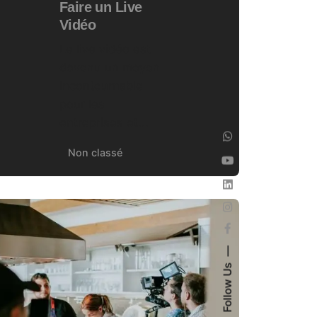
Faire un Live
Vidéo
Le live vidéo est
devenu un moyen
incontournable
pour les
entreprises et...
Non classé
Follow Us