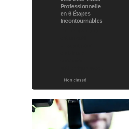
Professionnelle
en 6 Étapes
Incontournables
L’interview vidéo
est un outil
puissant pour
établir une
connexion
authentique avec...
Non classé